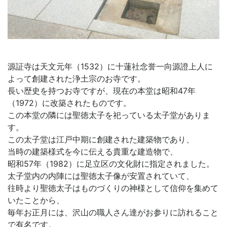
源証寺は天文元年（1532）に十蓮社念誉一向源證上人に
よって創建された浄土宗のお寺です。
長い歴史を持つお寺ですが、現在の本堂は昭和47年
（1972）に改築されたものです。
この本堂の隣には聖徳太子を祀っている太子堂がありま
す。
この太子堂は江戸中期に創建された建築物であり、
当時の建築様式を今に伝える貴重な建造物で、
昭和57年（1982）に足立区の文化財に指定されました。
太子堂内の内陣には聖徳太子像が安置されていて、
往時より聖徳太子はものづくりの神様として信仰を集めて
いたことから、
毎年お正月には、沢山の職人さん達がお参りに訪れること
で有名です。