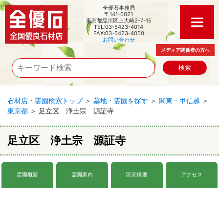
全優石事務局
〒141-0021
東京都品川区上大崎2-7-15
TEL:03-5423-4014
FAX:03-5423-4050
お問い合わせ
メディア関係者の方へ
石材店・霊園検索トップ
＞
墓地・霊園を探す
＞
関東・甲信越
＞
東京都
＞ 足立区 浄土宗 源証寺
足立区 浄土宗 源証寺
霊園概要
霊園案内
区画概要
アクセス