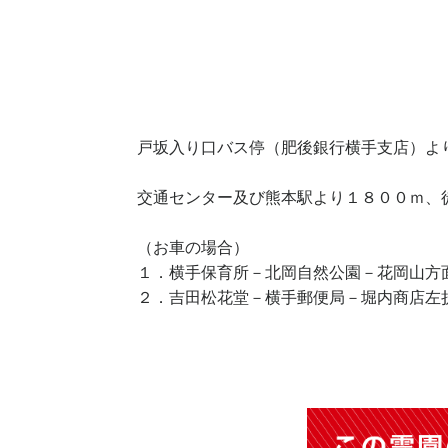
戸坂入り口バス停（肥後銀行横手支店）よ
交通センター及び熊本駅より１８００ｍ、
（お車の場合）
１．横手保育所－北岡自然公園－花岡山方
２．吉田松花堂－横手郵便局－堀内商店左