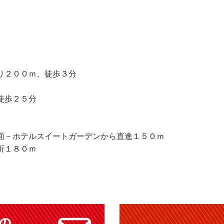
り２００ｍ、徒歩３分
徒歩２５分
面－ホテルスイートガーデンから直進１５０ｍ
折１８０ｍ