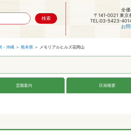
全優
〒141-0021 東
TEL:03-5423-401
お問
州・沖縄
＞
熊本県
＞ メモリアルヒルズ花岡山
霊園案内
区画概要