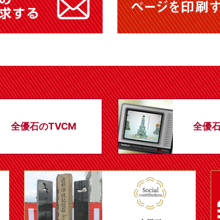
全優石のTVCM
全優