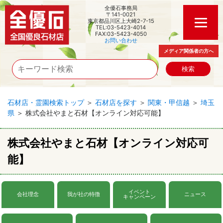
全優石事務局
〒141-0021
東京都品川区上大崎2-7-15
TEL:03-5423-4014
FAX:03-5423-4050
お問い合わせ
メディア関係者の方へ
石材店・霊園検索トップ
＞
石材店を探す
＞
関東・甲信越
＞
埼玉
県
＞ 株式会社やまと石材【オンライン対応可能】
株式会社やまと石材【オンライン対応可
能】
イベント
会社理念
我が社の特徴
ニュース
キャンペーン