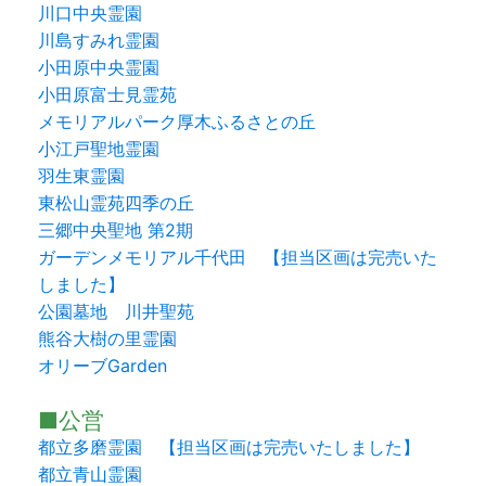
川口中央霊園
川島すみれ霊園
小田原中央霊園
小田原富士見霊苑
メモリアルパーク厚木ふるさとの丘
小江戸聖地霊園
羽生東霊園
東松山霊苑四季の丘
三郷中央聖地 第2期
ガーデンメモリアル千代田 【担当区画は完売いた
しました】
公園墓地 川井聖苑
熊谷大樹の里霊園
オリーブGarden
■公営
都立多磨霊園 【担当区画は完売いたしました】
都立青山霊園