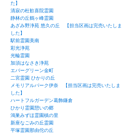
た】
清寂の杜歓喜院霊園
静林の丘鶴ヶ峰霊園
あざみ野浄苑 悠久の丘 【担当区画は完売いたしま
した】
駅前霊園美南
彩光浄苑
光輪霊園
加須はなさき浄苑
エバーグリーン金町
二宮霊園 ひかりの丘
メモリアルパーク伊奈 【担当区画は完売いたしま
した】
ハートフルガーデン葛飾鎌倉
ひかり霊園憩いの郷
鴻巣みずほ霊園槙の里
新座なごみの丘霊園
平塚霊園那由佗の丘